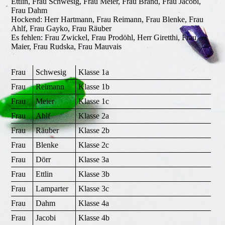
Ettlin, Frau Schwesig, Frau Meier, Frau Brand, Frau Jacobi,
Frau Dahm
Hockend: Herr Hartmann, Frau Reimann, Frau Blenke, Frau
Ahlf, Frau Gayko, Frau Räuber
Es fehlen: Frau Zwickel, Frau Prodöhl, Herr Giretthi, Frau
Maier, Frau Rudska, Frau Mauvais
Frau
Schwesig
Klasse 1a
Frau
Reimann
Klasse 1b
Frau
Meier
Klasse 1c
Frau
Ahlf
Klasse 2a
Frau
Räuber
Klasse 2b
Frau
Blenke
Klasse 2c
Frau
Dörr
Klasse 3a
Frau
Ettlin
Klasse 3b
Frau
Lamparter
Klasse 3c
Frau
Dahm
Klasse 4a
Frau
Jacobi
Klasse 4b