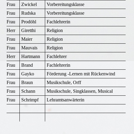
Frau
Zwickel
Vorbereitungsklasse
Frau
Rudska
Vorbereitungsklasse
Frau
Prodöhl
Fachlehrerin
Herr
Giretthi
Religion
Frau
Maier
Religion
Frau
Mauvais
Religion
Herr
Hartmann
Fachlehrer
Frau
Brand
Fachlehrerin
Frau
Gayko
Förderung -Lernen mit Rückenwind
Frau
Braun
Musikschule, Orff
Frau
Schann
Musikschule, Singklassen, Musical
Frau
Schrimpf
Lehramtsanwärterin